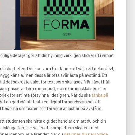
iga detaljer gör att din hyllning verkligen sticker ut i vimlet
r läsbarheten. Det kan vara frestande att välja ett dekorativt,
n snygg känsla, men dessa är ofta svårlästa på avstånd. Ett
lltid det säkraste valet för text som ska läsas från långt håll.
som passerar fem meter bort, och examensklassen eller
orlek för att inte försvinna i designen. När du ska
tänka på
det en god idé att testa en digital förhandsvisning i ett
att bedöma om texten fortfarande är läsbar på avstånd.
tt studenten ska hitta dig, det handlar om att du och din
aos. Många familjer väljer att komplettera skylten med
öper igenom hela firandet. När du
designar din personliga