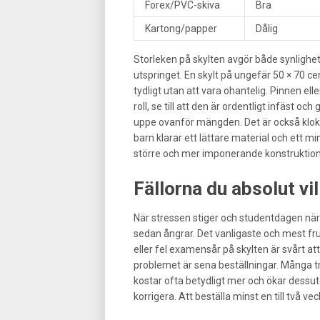
Forex/PVC-skiva
Bra
Kartong/papper
Dålig
Storleken på skylten avgör både synlighet
utspringet. En skylt på ungefär 50 × 70 c
tydligt utan att vara ohantelig. Pinnen el
roll, se till att den är ordentligt infäst o
uppe ovanför mängden. Det är också klokt a
barn klarar ett lättare material och ett
större och mer imponerande konstruktion
Fällorna du absolut vi
När stressen stiger och studentdagen nä
sedan ångrar. Det vanligaste och mest fru
eller fel examensår på skylten är svårt att
problemet är sena beställningar. Många tr
kostar ofta betydligt mer och ökar dessuto
korrigera. Att beställa minst en till två vec