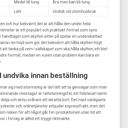
Medel till tung
Bra men kan bli tung
Lätt
Undvik vid utomhusbruk
en och hur bekvämt det är att hålla den under hela
entimeter är ett populärt och praktiskt format som syns
ler handtaget som skylten sitter på spelar en underskattad
ch gärna i en höjd som gör det bekvämt att hålla skylten högt
tt tänka på vem i sällskapet som ska hålla skylten, ett litet
 mindre format, medan en vuxen utan problem kan bära en
.
ll undvika innan beställning
rmar sig med stormsteg är det lätt att ta genvägar som man
strerande misstaget är rättstavningsfel, ett felstavat namn
 dölja och ännu svårare att skratta bort. Det näst vanligaste
yckerier och onlinetjänster erbjuder expressfrakt, men det
m risken för att något går fel i produktionen utan tid att
kor i förväg är alltid ett tryggt riktmärke.