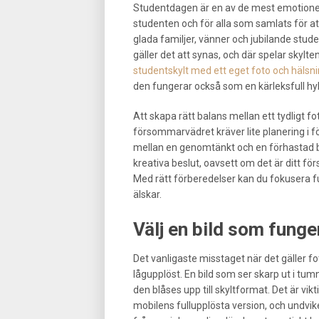
Studentdagen är en av de mest emotionell
studenten och för alla som samlats för at
glada familjer, vänner och jubilande stud
gäller det att synas, och där spelar skylt
studentskylt med ett eget foto och hälsn
den fungerar också som en kärleksfull h
Att skapa rätt balans mellan ett tydligt fo
försommarvädret kräver lite planering i för
mellan en genomtänkt och en förhastad be
kreativa beslut, oavsett om det är ditt fö
Med rätt förberedelser kan du fokusera ful
älskar.
Välj en bild som funge
Det vanligaste misstaget när det gäller fo
lågupplöst. En bild som ser skarp ut i tum
den blåses upp till skyltformat. Det är vikt
mobilens fullupplösta version, och undvik