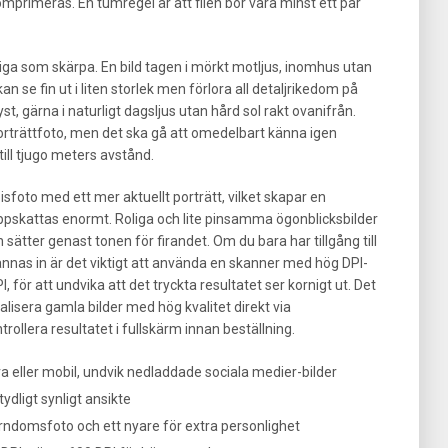
mprimeras. En tumregel är att filen bör vara minst ett par
ktiga som skärpa. En bild tagen i mörkt motljus, inomhus utan
an se fin ut i liten storlek men förlora all detaljrikedom på
lyst, gärna i naturligt dagsljus utan hård sol rakt ovanifrån.
porträttfoto, men det ska gå att omedelbart känna igen
ill tjugo meters avstånd.
isfoto med ett mer aktuellt porträtt, vilket skapar en
pskattas enormt. Roliga och lite pinsamma ögonblicksbilder
tter genast tonen för firandet. Om du bara har tillgång till
nnas in är det viktigt att använda en skanner med hög DPI-
, för att undvika att det tryckta resultatet ser kornigt ut. Det
alisera gamla bilder med hög kvalitet direkt via
llera resultatet i fullskärm innan beställning.
ra eller mobil, undvik nedladdade sociala medier-bilder
ydligt synligt ansikte
rndomsfoto och ett nyare för extra personlighet