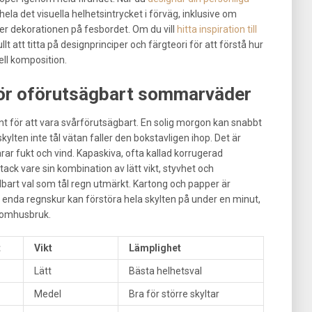
ela det visuella helhetsintrycket i förväg, inklusive om
er dekorationen på fesbordet. Om du vill
hitta inspiration till
lt att titta på designprinciper och färgteori för att förstå hur
ell komposition.
 för oförutsägbart sommarväder
nt för att vara svårförutsägbart. En solig morgon kan snabbt
kylten inte tål vätan faller den bokstavligen ihop. Det är
larar fukt och vind. Kapaskiva, ofta kallad korrugerad
 tack vare sin kombination av lätt vikt, styvhet och
llbart val som tål regn utmärkt. Kartong och papper är
tt enda regnskur kan förstöra hela skylten på under en minut,
 utomhusbruk.
t
Vikt
Lämplighet
Lätt
Bästa helhetsval
Medel
Bra för större skyltar