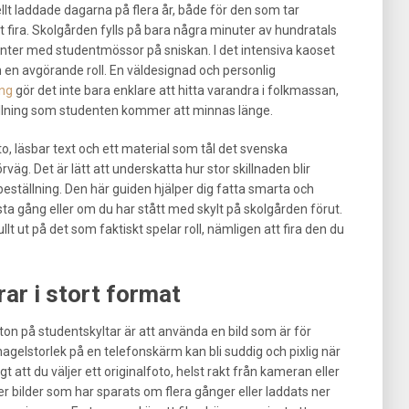
t laddade dagarna på flera år, både för den som tar
t fira. Skolgården fylls på bara några minuter av hundratals
enter med studentmössor på sniskan. I det intensiva kaoset
en en avgörande roll. En väldesignad och personlig
ing
gör det inte bara enklare att hitta varandra i folkmassan,
yllning som studenten kommer att minnas länge.
to, läsbar text och ett material som tål det svenska
väg. Det är lätt att underskatta hur stor skillnaden blir
ställning. Den här guiden hjälper dig fatta smarta och
rsta gång eller om du har stått med skylt på skolgården förut.
lt ut på det som faktiskt spelar roll, nämligen att fira den du
rar i stort format
ton på studentskyltar är att använda en bild som är för
nagelstorlek på en telefonskärm kan bli suddig och pixlig när
igt att du väljer ett originalfoto, helst rakt från kameran eller
er bilder som har sparats om flera gånger eller laddats ner