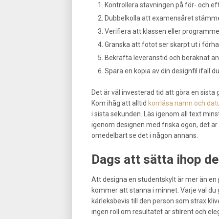
Kontrollera stavningen på för- och ef
Dubbelkolla att examensåret stämmer,
Verifiera att klassen eller programm
Granska att fotot ser skarpt ut i förh
Bekräfta leveranstid och beräknat a
Spara en kopia av din designfil ifall
Det är väl investerad tid att göra en sist
Kom ihåg att alltid
korrläsa namn och dat
i sista sekunden. Läs igenom all text mins
igenom designen med friska ögon, det är f
omedelbart se det i någon annans.
Dags att sätta ihop d
Att designa en studentskylt är mer än en p
kommer att stanna i minnet. Varje val du gö
kärleksbevis till den person som strax k
ingen roll om resultatet är stilrent och ele