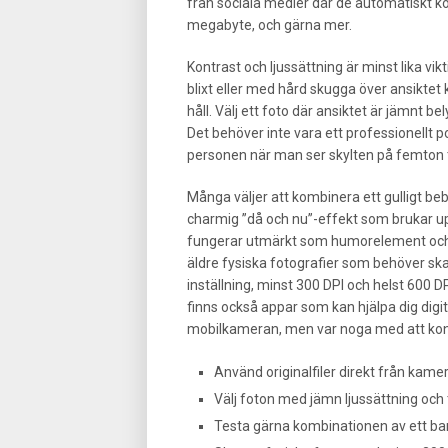
från sociala medier där de automatiskt ko
megabyte, och gärna mer.
Kontrast och ljussättning är minst lika vi
blixt eller med hård skugga över ansiktet k
håll. Välj ett foto där ansiktet är jämnt be
Det behöver inte vara ett professionellt 
personen när man ser skylten på femton t
Många väljer att kombinera ett gulligt beb
charmig ”då och nu”-effekt som brukar up
fungerar utmärkt som humorelement och sä
äldre fysiska fotografier som behöver ska
inställning, minst 300 DPI och helst 600 DPI
finns också appar som kan hjälpa dig digit
mobilkameran, men var noga med att kontro
Använd originalfiler direkt från kame
Välj foton med jämn ljussättning och t
Testa gärna kombinationen av ett ba