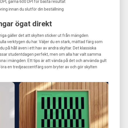
PI, gärna 600 DPI för bästa resultat
toring innan du slutför din beställning
gar ögat direkt
iga gäller det att skylten sticker ut från mängden.
lla verktygen du har. Väljer du en stark, mättad färg som
 du på håll även i ett hav av andra skyltar. Det klassiska
assar studentdagen perfekt, men om alla har valt samma
kna i mängden. Ett tips är att vända på det och använda gult
lföra en tredjeaccentfärg som bryter av och gör skylten