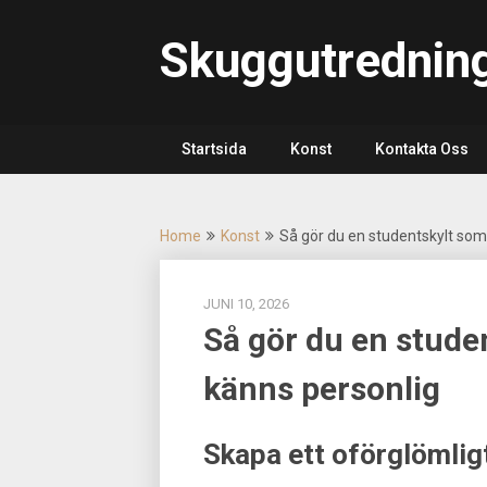
Skip
to
Skuggutrednin
content
Startsida
Konst
Kontakta Oss
Home
Konst
Så gör du en studentskylt som
JUNI 10, 2026
Så gör du en stude
känns personlig
Skapa ett oförglömli