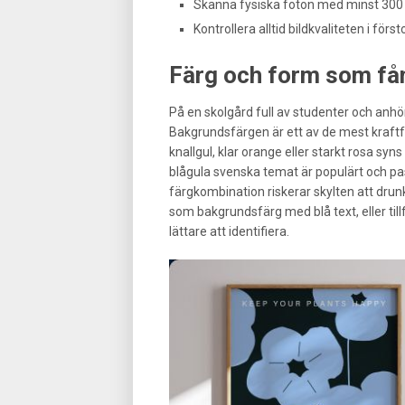
Skanna fysiska foton med minst 300 D
Kontrollera alltid bildkvaliteten i förs
Färg och form som fån
På en skolgård full av studenter och anhör
Bakgrundsfärgen är ett av de mest kraftfu
knallgul, klar orange eller starkt rosa syns
blågula svenska temat är populärt och p
färgkombination riskerar skylten att drun
som bakgrundsfärg med blå text, eller til
lättare att identifiera.