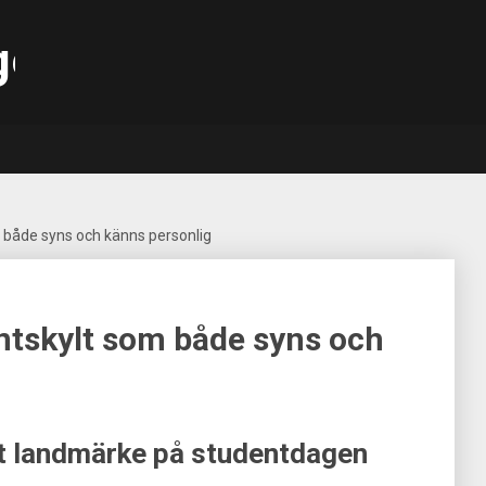
gen.se
 både syns och känns personlig
ntskylt som både syns och
gt landmärke på studentdagen