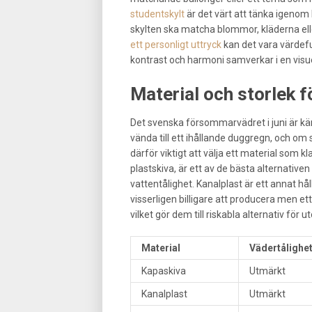
studentskylt
är det värt att tänka igenom h
skylten ska matcha blommor, kläderna ell
ett personligt uttryck
kan det vara värdeful
kontrast och harmoni samverkar i en visu
Material och storlek
Det svenska försommarvädret i juni är kä
vända till ett ihållande duggregn, och om s
därför viktigt att välja ett material som k
plastskiva, är ett av de bästa alternativen
vattentålighet. Kanalplast är ett annat hå
visserligen billigare att producera men e
vilket gör dem till riskabla alternativ för
Material
Vädertålighe
Kapaskiva
Utmärkt
Kanalplast
Utmärkt