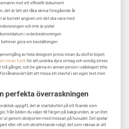
ternamn mot ett officiellt dokument
 det är lätt att råka skriva föregående år
et är korrekt angiven om det ska vara med
andsvisningen och inte är pixlat
nkomstdatum i orderbeskrivningen
 du behöver göra om beställningen
a genomgång av hela designen precis innan du slutför köpet.
um innan tryck
för att undvika dyra omtag och onödig stress
t två gånger, och be gärna en annan person i sällskapet titta
örvånansvärt lätt att missa ett stavfel i sin egen text men
en perfekta överraskningen
raktisk uppgift, det är startskottet på ett firande som
r, från bilden du väljer till färgen på bakgrunden, är un litet
liver ut genom skolporten med mössan på huvudet. Det spelar
gant eller vilt och skrattretande roligt, det som räknas är att