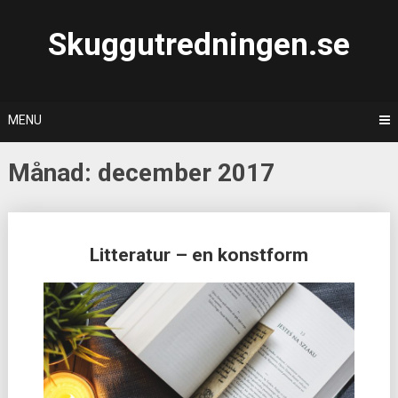
Skip
to
Skuggutredningen.se
content
MENU
Månad:
december 2017
Posts
Litteratur – en konstform
navigation