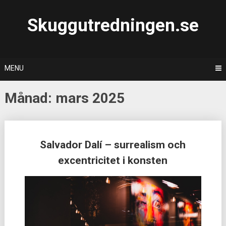
Skip
to
Skuggutredningen.se
content
MENU
Månad:
mars 2025
Posts
Salvador Dalí – surrealism och
navigation
excentricitet i konsten