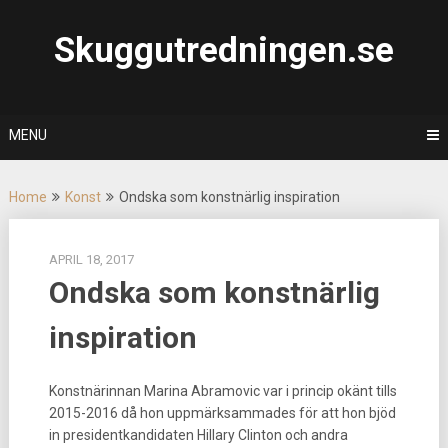
Skip
to
Skuggutredningen.se
content
MENU
Home
Konst
Ondska som konstnärlig inspiration
APRIL 18, 2017
Ondska som konstnärlig
inspiration
Konstnärinnan Marina Abramovic var i princip okänt tills
2015-2016 då hon uppmärksammades för att hon bjöd
in presidentkandidaten Hillary Clinton och andra