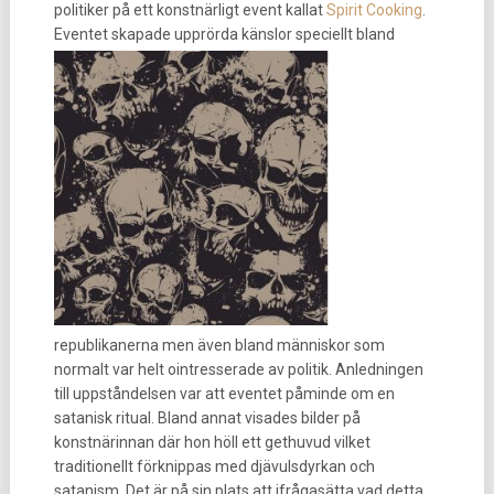
politiker på ett konstnärligt event kallat
Spirit Cooking
.
Eventet skapade
upprörda känslor speciellt bland
republikanerna men även bland människor som
normalt var helt ointresserade av politik. Anledningen
till uppståndelsen var att eventet påminde om en
satanisk ritual. Bland annat visades bilder på
konstnärinnan där hon höll ett gethuvud vilket
traditionellt förknippas med djävulsdyrkan och
satanism. Det är på sin plats att ifrågasätta vad detta