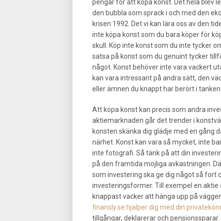
pengar för att köpa konst. Det hela blev led
den bubbla som sprack i och med den e
krisen 1992. Det vi kan lära oss av den tid
inte köpa konst som du bara köper för k
skull. Köp inte konst som du inte tycker o
satsa på konst som du genuint tycker tillf
något. Konst behöver inte vara vackert u
kan vara intressant på andra sätt, den vä
eller ämnen du knappt har berört i tanken 
Att köpa konst kan precis som andra inve
aktiemarknaden går det trender i konstvärl
konsten skänka dig glädje med en gång då 
närhet. Konst kan vara så mycket, inte bara 
inte fotografi. Så tänk på att din investe
på den framtida möjliga avkastningen. Där
som investering ska ge dig något så fort 
investeringsformer. Till exempel en aktie 
knappast vacker att hänga upp på väggen. E
finansly.se hjälper dig med din privateko
tillgångar, deklarerar och pensionssparar.