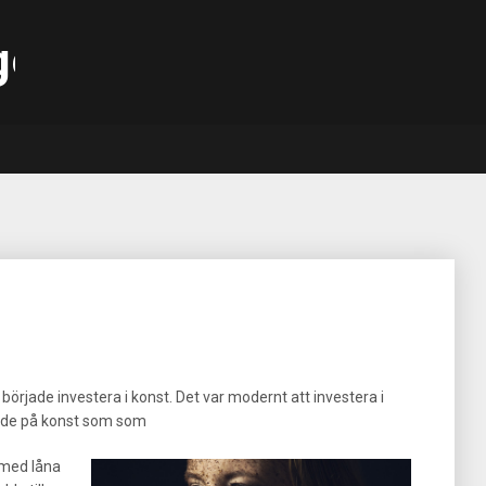
gen.se
örjade investera i konst. Det var modernt att investera i
ade på konst som som
h med låna