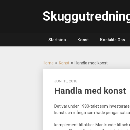
Skip
to
Skuggutrednin
content
Startsida
Konst
Kontakta Oss
Home
Konst
Handla med konst
JUNI 15, 2018
Handla med konst
Det var under 1980-talet som investerare b
konst och många som hade pengar sats
komplement till aktier. Man kunde till oc