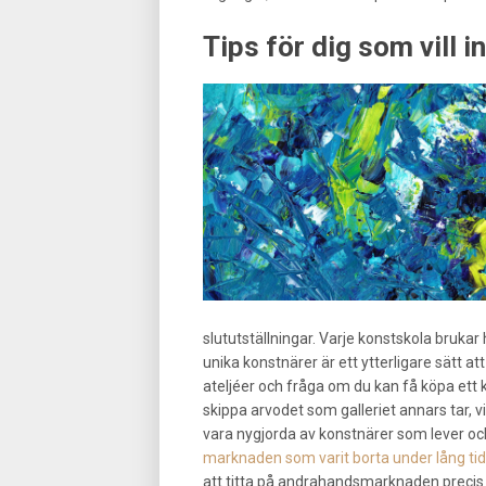
Tips för dig som vill i
slututställningar. Varje konstskola brukar h
unika konstnärer är ett ytterligare sätt at
ateljéer och fråga om du kan få köpa ett 
skippa arvodet som galleriet annars tar, v
vara nygjorda av konstnärer som lever oc
marknaden som varit borta under lång tid
att titta på andrahandsmarknaden precis s