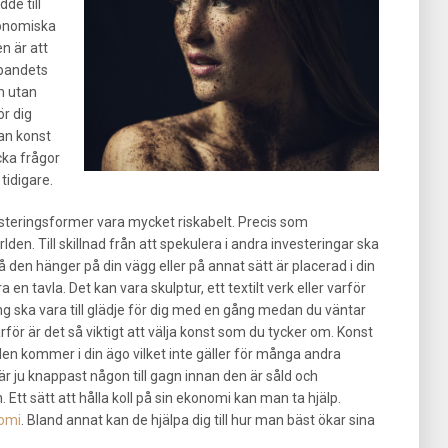
de till
konomiska
en är att
öpandets
m utan
ör dig
tan konst
cka frågor
tidigare.
steringsformer vara mycket riskabelt. Precis som
den. Till skillnad från att spekulera i andra investeringar ska
den hänger på din vägg eller på annat sätt är placerad i din
en tavla. Det kan vara skulptur, ett textilt verk eller varför
ring ska vara till glädje för dig med en gång medan du väntar
för är det så viktigt att välja konst som du tycker om. Konst
den kommer i din ägo vilket inte gäller för många andra
är ju knappast någon till gagn innan den är såld och
tt sätt att hålla koll på sin ekonomi kan man ta hjälp.
nomi
. Bland annat kan de hjälpa dig till hur man bäst ökar sina