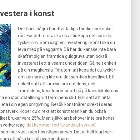
nvestera i konst
Det finns några handfasta tips för dig som söker
råd. För det första ska du alltid köpa det som du
tycker om. Som sagt en investering i konst ska du
leva med på väggarna. Då har du kanske inte bara
skaffat dig en framtida guldgruva utan också
investerat i ett trivsamt under tiden. Gå helt enkelt
på din magkänsla. Förutom att köpa det du tycker
om kan lära dig lite om det samtida konstlivet. Ett
enkelt sätt att lära sig om nutidens, och
framtidens, konstnärer är att gå på konstskolornas
a en stor utställning vid terminens slut. Fler sätt att hitta
t leta i din egen omgivning. Besök konstnärer direkt i deras
konstverk. Köper du direkt att konstnären kan du också
ilket brukar vara 25%. Men självklart behöver inte bra konst
h verkar idag.
det kommer fortfarande ut verk på
som har varit i ägo hos någon annan. Det är helt klart värt
om att hålla koll på nya konstnärer.